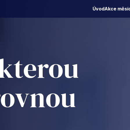
Úvod
Akce měsí
 kterou
rovnou