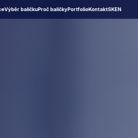
ce
Výběr balíčku
Proč balíčky
Portfolio
Kontakt
SK
EN